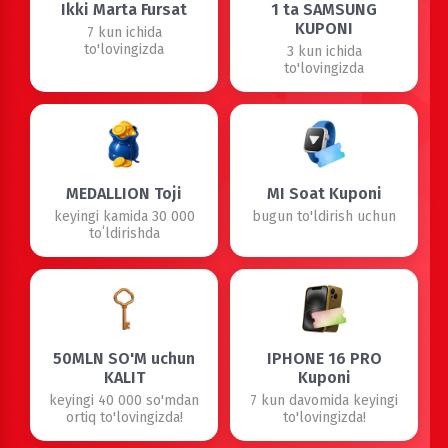
Ikki Marta Fursat
1 ta SAMSUNG
KUPONI
7 kun ichida
to'lovingizda
3 kun ichida
to'lovingizda
MEDALLION Toji
MI Soat Kuponi
keyingi kamida 30 000
bugun to'ldirish uchun
toʻldirishda
50MLN SO'M uchun
IPHONE 16 PRO
KALIT
Kuponi
keyingi 40 000 so'mdan
7 kun davomida keyingi
ortiq to'lovingizda!
to'lovingizda!