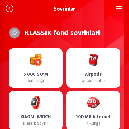
Sovrinlar
KLASSIK fond sovrinlari
5 000 SO'M
Airpods
balansga
quloqchinlar
XIAOMI WATCH
100 MB Internet
Klassik Sovrin
7 kunga