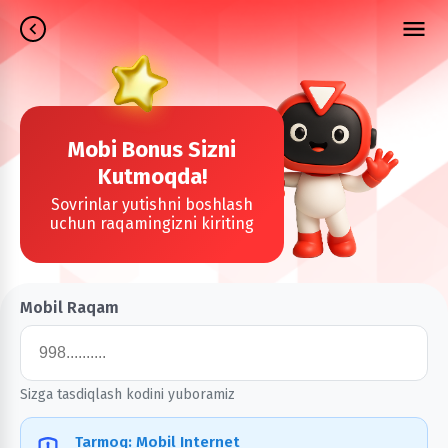
Mobi Bonus Sizni
Kutmoqda!
Sovrinlar yutishni boshlash
uchun raqamingizni kiriting
Mobil Raqam
Sizga tasdiqlash kodini yuboramiz
Tarmoq: Mobil Internet