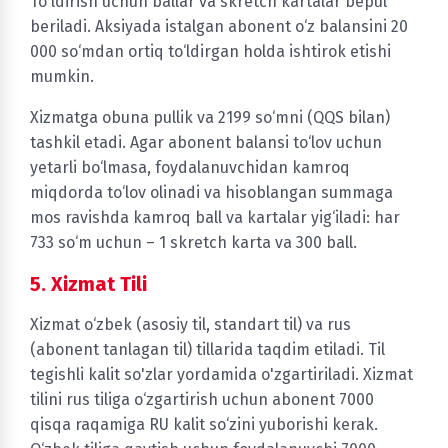
To'ldirish uchun ballar va skretch kartalar bepul
beriladi. Aksiyada istalgan abonent o‘z balansini 20
000 so‘mdan ortiq to‘ldirgan holda ishtirok etishi
mumkin.
Xizmatga obuna pullik va 2199 so‘mni (QQS bilan)
tashkil etadi. Agar abonent balansi to‘lov uchun
yetarli bo‘lmasa, foydalanuvchidan kamroq
miqdorda to‘lov olinadi va hisoblangan summaga
mos ravishda kamroq ball va kartalar yig‘iladi: har
733 so‘m uchun – 1 skretch karta va 300 ball.
5. Xizmat Tili
Xizmat o‘zbek (asosiy til, standart til) va rus
(abonent tanlagan til) tillarida taqdim etiladi. Til
tegishli kalit so'zlar yordamida o'zgartiriladi. Xizmat
tilini rus tiliga o‘zgartirish uchun abonent 7000
qisqa raqamiga RU kalit so‘zini yuborishi kerak.