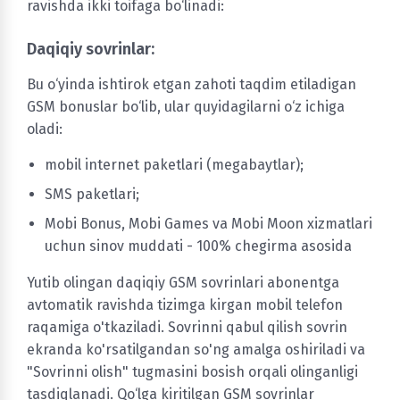
ravishda ikki toifaga bo‘linadi:
Daqiqiy sovrinlar:
Bu o‘yinda ishtirok etgan zahoti taqdim etiladigan
GSM bonuslar bo‘lib, ular quyidagilarni o‘z ichiga
oladi:
mobil internet paketlari (megabaytlar);
SMS paketlari;
Mobi Bonus, Mobi Games va Mobi Moon xizmatlari
uchun sinov muddati - 100% chegirma asosida
Yutib olingan daqiqiy GSM sovrinlari abonentga
avtomatik ravishda tizimga kirgan mobil telefon
raqamiga o'tkaziladi. Sovrinni qabul qilish sovrin
ekranda ko'rsatilgandan so'ng amalga oshiriladi va
"Sovrinni olish" tugmasini bosish orqali olinganligi
tasdiqlanadi. Qo‘lga kiritilgan GSM sovrinlar