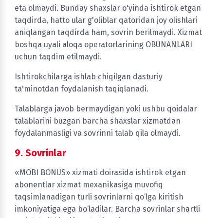
eta olmaydi. Bunday shaxslar o'yinda ishtirok etgan
taqdirda, hatto ular g'oliblar qatoridan joy olishlari
aniqlangan taqdirda ham, sovrin berilmaydi. Xizmat
boshqa uyali aloqa operatorlarining OBUNANLARI
uchun taqdim etilmaydi.
Ishtirokchilarga ishlab chiqilgan dasturiy
ta'minotdan foydalanish taqiqlanadi.
Talablarga javob bermaydigan yoki ushbu qoidalar
talablarini buzgan barcha shaxslar xizmatdan
foydalanmasligi va sovrinni talab qila olmaydi.
9. Sovrinlar
«MOBI BONUS» xizmati doirasida ishtirok etgan
abonentlar xizmat mexanikasiga muvofiq
taqsimlanadigan turli sovrinlarni qo‘lga kiritish
imkoniyatiga ega bo‘ladilar. Barcha sovrinlar shartli