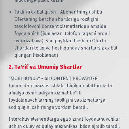
muddatga pullik kirishi.
Taklifni qabul qilish - Abonentning ushbu
Ofertaning barcha shartlariga roziligini
tasdiqlovchi Kontent xizmatlaridan amalda
foydalanish (jumladan, telefon raqami orqali
avtorizatsiya). Shu paytdan boshlab Oferta
shartlari to'liq va hech qanday shartlarsiz qabul
qilingan hisoblanadi
2. Ta'rif va Umumiy Shartlar
"MOBI BONUS" - bu CONTENT PROVAYDER
tomonidan maxsus ishlab chiqilgan platformada
amalga oshiriladigan xizmat bo'lib,
foydalanuvchilarning faolligini va xizmatlarga
sodiqligini oshirishga yordam beradi.
Interaktiv elementlarga ega xizmat foydalanuvchilar
uchun qulay va qulay mexanikasi bilan ajralib turadi.