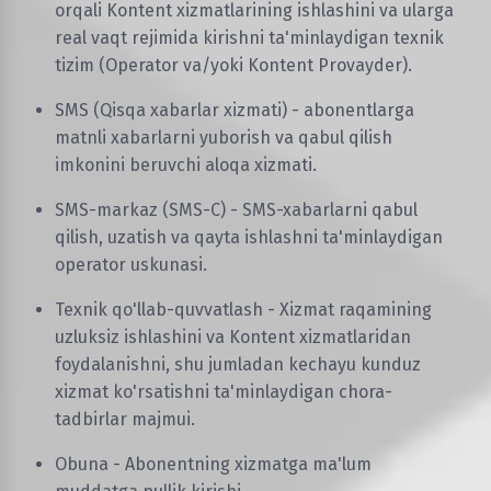
orqali Kontent xizmatlarining ishlashini va ularga
real vaqt rejimida kirishni ta'minlaydigan texnik
tizim (Operator va/yoki Kontent Provayder).
SMS (Qisqa xabarlar xizmati) - abonentlarga
matnli xabarlarni yuborish va qabul qilish
imkonini beruvchi aloqa xizmati.
SMS-markaz (SMS-C) - SMS-xabarlarni qabul
qilish, uzatish va qayta ishlashni ta'minlaydigan
operator uskunasi.
Texnik qo'llab-quvvatlash - Xizmat raqamining
uzluksiz ishlashini va Kontent xizmatlaridan
foydalanishni, shu jumladan kechayu kunduz
xizmat ko'rsatishni ta'minlaydigan chora-
tadbirlar majmui.
Obuna - Abonentning xizmatga ma'lum