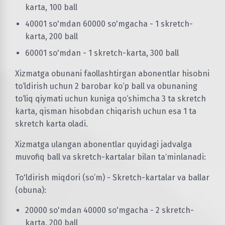
karta, 100 ball
40001 so'mdan 60000 so'mgacha - 1 skretch-
karta, 200 ball
60001 so'mdan - 1 skretch-karta, 300 ball
Xizmatga obunani faollashtirgan abonentlar hisobni
to‘ldirish uchun 2 barobar ko‘p ball va obunaning
to‘liq qiymati uchun kuniga qo‘shimcha 3 ta skretch
karta, qisman hisobdan chiqarish uchun esa 1 ta
skretch karta oladi.
Xizmatga ulangan abonentlar quyidagi jadvalga
muvofiq ball va skretch-kartalar bilan taʼminlanadi:
To'ldirish miqdori (so’m) - Skretch-kartalar va ballar
(obuna):
20000 so'mdan 40000 so'mgacha - 2 skretch-
karta, 200 ball