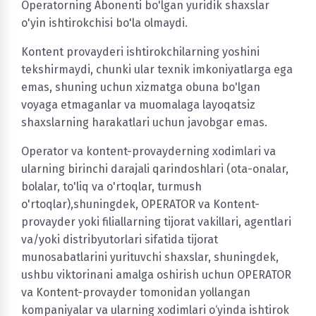
Operatorning Abonenti bo'lgan yuridik shaxslar
o'yin ishtirokchisi bo'la olmaydi.
Kontent provayderi ishtirokchilarning yoshini
tekshirmaydi, chunki ular texnik imkoniyatlarga ega
emas, shuning uchun xizmatga obuna bo'lgan
voyaga etmaganlar va muomalaga layoqatsiz
shaxslarning harakatlari uchun javobgar emas.
Operator va kontent-provayderning xodimlari va
ularning birinchi darajali qarindoshlari (ota-onalar,
bolalar, to'liq va o'rtoqlar, turmush
o'rtoqlar),shuningdek, OPERATOR va Kontent-
provayder yoki filiallarning tijorat vakillari, agentlari
va/yoki distribyutorlari sifatida tijorat
munosabatlarini yurituvchi shaxslar, shuningdek,
ushbu viktorinani amalga oshirish uchun OPERATOR
va Kontent-provayder tomonidan yollangan
kompaniyalar va ularning xodimlari o‘yinda ishtirok