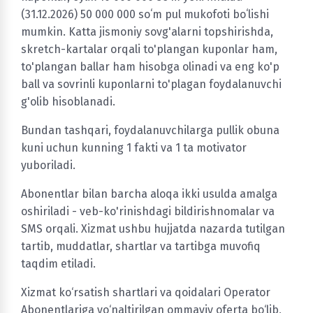
(31.12.2026) 50 000 000 soʻm pul mukofoti boʻlishi
mumkin. Katta jismoniy sovg'alarni topshirishda,
skretch-kartalar orqali to'plangan kuponlar ham,
to'plangan ballar ham hisobga olinadi va eng ko'p
ball va sovrinli kuponlarni to'plagan foydalanuvchi
g'olib hisoblanadi.
Bundan tashqari, foydalanuvchilarga pullik obuna
kuni uchun kunning 1 fakti va 1 ta motivator
yuboriladi.
Abonentlar bilan barcha aloqa ikki usulda amalga
oshiriladi - veb-ko'rinishdagi bildirishnomalar va
SMS orqali. Xizmat ushbu hujjatda nazarda tutilgan
tartib, muddatlar, shartlar va tartibga muvofiq
taqdim etiladi.
Xizmat ko‘rsatish shartlari va qoidalari Operator
Abonentlariga yo‘naltirilgan ommaviy oferta bo‘lib,