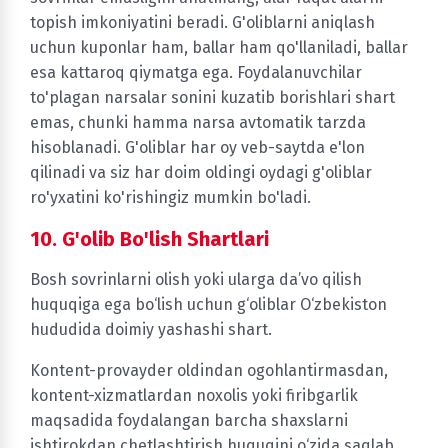
topish imkoniyatini beradi. G'oliblarni aniqlash
uchun kuponlar ham, ballar ham qo'llaniladi, ballar
esa kattaroq qiymatga ega. Foydalanuvchilar
to'plagan narsalar sonini kuzatib borishlari shart
emas, chunki hamma narsa avtomatik tarzda
hisoblanadi. G'oliblar har oy veb-saytda e'lon
qilinadi va siz har doim oldingi oydagi g'oliblar
ro'yxatini ko'rishingiz mumkin bo'ladi.
10. G'olib Bo'lish Shartlari
Bosh sovrinlarni olish yoki ularga da’vo qilish
huquqiga ega bo‘lish uchun g‘oliblar O‘zbekiston
hududida doimiy yashashi shart.
Kontent-provayder oldindan ogohlantirmasdan,
kontent-xizmatlardan noxolis yoki firibgarlik
maqsadida foydalangan barcha shaxslarni
ishtirokdan chetlashtirish huquqini o‘zida saqlab