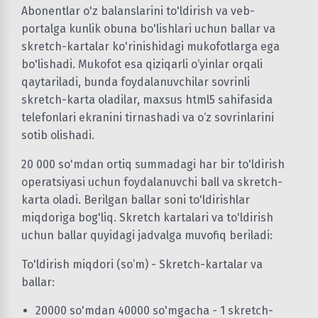
Abonentlar o'z balanslarini to'ldirish va veb-
portalga kunlik obuna bo'lishlari uchun ballar va
skretch-kartalar ko'rinishidagi mukofotlarga ega
bo'lishadi. Mukofot esa qiziqarli o‘yinlar orqali
qaytariladi, bunda foydalanuvchilar sovrinli
skretch-karta oladilar, maxsus html5 sahifasida
telefonlari ekranini tirnashadi va o‘z sovrinlarini
sotib olishadi.
20 000 so'mdan ortiq summadagi har bir to'ldirish
operatsiyasi uchun foydalanuvchi ball va skretch-
karta oladi. Berilgan ballar soni to'ldirishlar
miqdoriga bog'liq. Skretch kartalari va to'ldirish
uchun ballar quyidagi jadvalga muvofiq beriladi:
To'ldirish miqdori (so’m) - Skretch-kartalar va
ballar:
20000 so'mdan 40000 so'mgacha - 1 skretch-