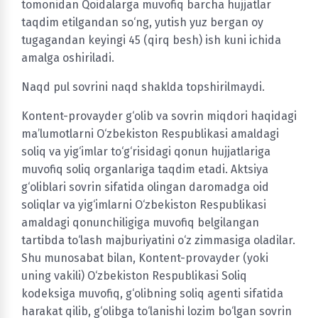
tomonidan Qoidalarga muvofiq barcha hujjatlar
taqdim etilgandan so‘ng, yutish yuz bergan oy
tugagandan keyingi 45 (qirq besh) ish kuni ichida
amalga oshiriladi.
Naqd pul sovrini naqd shaklda topshirilmaydi.
Kontent-provayder g‘olib va sovrin miqdori haqidagi
ma’lumotlarni O‘zbekiston Respublikasi amaldagi
soliq va yig‘imlar to‘g‘risidagi qonun hujjatlariga
muvofiq soliq organlariga taqdim etadi. Aktsiya
g‘oliblari sovrin sifatida olingan daromadga oid
soliqlar va yig‘imlarni O‘zbekiston Respublikasi
amaldagi qonunchiligiga muvofiq belgilangan
tartibda to‘lash majburiyatini o‘z zimmasiga oladilar.
Shu munosabat bilan, Kontent-provayder (yoki
uning vakili) O‘zbekiston Respublikasi Soliq
kodeksiga muvofiq, g‘olibning soliq agenti sifatida
harakat qilib, g‘olibga to‘lanishi lozim bo‘lgan sovrin