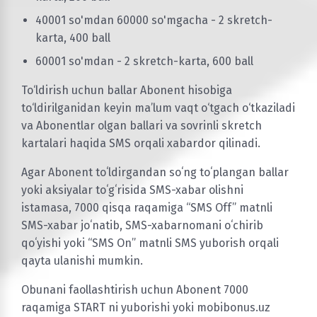
40001 so'mdan 60000 so'mgacha - 2 skretch-
karta, 400 ball
60001 so'mdan - 2 skretch-karta, 600 ball
To‘ldirish uchun ballar Abonent hisobiga
to‘ldirilganidan keyin ma’lum vaqt o‘tgach o‘tkaziladi
va Abonentlar olgan ballari va sovrinli skretch
kartalari haqida SMS orqali xabardor qilinadi.
Agar Abonent toʻldirgandan soʻng toʻplangan ballar
yoki aksiyalar toʻgʻrisida SMS-xabar olishni
istamasa, 7000 qisqa raqamiga “SMS Off” matnli
SMS-xabar joʻnatib, SMS-xabarnomani oʻchirib
qoʻyishi yoki “SMS On” matnli SMS yuborish orqali
qayta ulanishi mumkin.
Obunani faollashtirish uchun Abonent 7000
raqamiga START ni yuborishi yoki mobibonus.uz