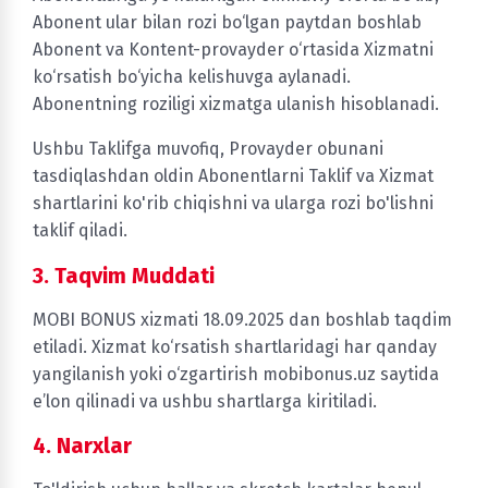
Abonent ular bilan rozi bo‘lgan paytdan boshlab
Abonent va Kontent-provayder o‘rtasida Xizmatni
ko‘rsatish bo‘yicha kelishuvga aylanadi.
Abonentning roziligi xizmatga ulanish hisoblanadi.
Ushbu Taklifga muvofiq, Provayder obunani
tasdiqlashdan oldin Abonentlarni Taklif va Xizmat
shartlarini ko'rib chiqishni va ularga rozi bo'lishni
taklif qiladi.
3. Taqvim Muddati
MOBI BONUS xizmati 18.09.2025 dan boshlab taqdim
etiladi. Xizmat ko‘rsatish shartlaridagi har qanday
yangilanish yoki o‘zgartirish mobibonus.uz saytida
e’lon qilinadi va ushbu shartlarga kiritiladi.
4. Narxlar