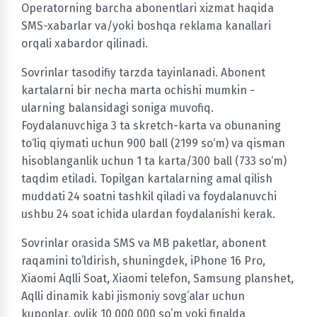
Operatorning barcha abonentlari xizmat haqida
SMS-xabarlar va/yoki boshqa reklama kanallari
orqali xabardor qilinadi.
Sovrinlar tasodifiy tarzda tayinlanadi. Abonent
kartalarni bir necha marta ochishi mumkin -
ularning balansidagi soniga muvofiq.
Foydalanuvchiga 3 ta skretch-karta va obunaning
to‘liq qiymati uchun 900 ball (2199 so‘m) va qisman
hisoblanganlik uchun 1 ta karta/300 ball (733 so‘m)
taqdim etiladi. Topilgan kartalarning amal qilish
muddati 24 soatni tashkil qiladi va foydalanuvchi
ushbu 24 soat ichida ulardan foydalanishi kerak.
Sovrinlar orasida SMS va MB paketlar, abonent
raqamini toʻldirish, shuningdek, iPhone 16 Pro,
Xiaomi Aqlli Soat, Xiaomi telefon, Samsung planshet,
Aqlli dinamik kabi jismoniy sovgʻalar uchun
kuponlar, oylik 10 000 000 soʻm yoki finalda