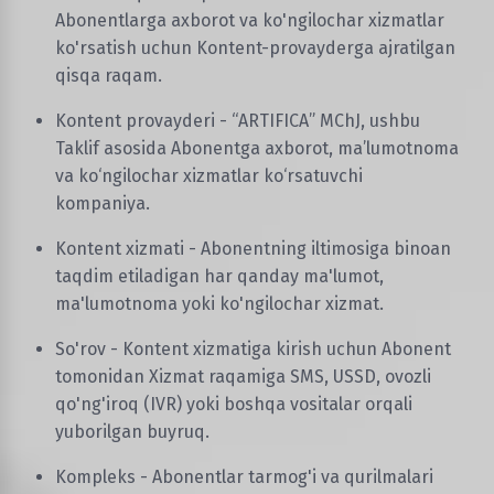
Abonentlarga axborot va ko'ngilochar xizmatlar
ko'rsatish uchun Kontent-provayderga ajratilgan
qisqa raqam.
Kontent provayderi - “ARTIFICA” MChJ, ushbu
Taklif asosida Abonentga axborot, ma’lumotnoma
va ko‘ngilochar xizmatlar ko‘rsatuvchi
kompaniya.
Kontent xizmati - Abonentning iltimosiga binoan
taqdim etiladigan har qanday ma'lumot,
ma'lumotnoma yoki ko'ngilochar xizmat.
So'rov - Kontent xizmatiga kirish uchun Abonent
tomonidan Xizmat raqamiga SMS, USSD, ovozli
qo'ng'iroq (IVR) yoki boshqa vositalar orqali
yuborilgan buyruq.
Kompleks - Abonentlar tarmog'i va qurilmalari