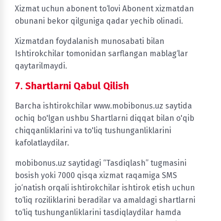
Xizmat uchun abonent to‘lovi Abonent xizmatdan
obunani bekor qilguniga qadar yechib olinadi.
Xizmatdan foydalanish munosabati bilan
Ishtirokchilar tomonidan sarflangan mablag‘lar
qaytarilmaydi.
7. Shartlarni Qabul Qilish
Barcha ishtirokchilar www.mobibonus.uz saytida
ochiq bo'lgan ushbu Shartlarni diqqat bilan o'qib
chiqqanliklarini va to'liq tushunganliklarini
kafolatlaydilar.
mobibonus.uz saytidagi “Tasdiqlash” tugmasini
bosish yoki 7000 qisqa xizmat raqamiga SMS
jo‘natish orqali ishtirokchilar ishtirok etish uchun
to‘liq roziliklarini beradilar va amaldagi shartlarni
to‘liq tushunganliklarini tasdiqlaydilar hamda