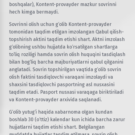
boshqalar), Kontent-provayder mazkur sovrinni
hech kimga bermaydi.
Sovrinni olish uchun g‘olib Kontent-provayder
tomonidan taqdim etilgan imzolangan Qabul qilish-
topshirish aktini taqdim etishi shart. Aktni imzolash
g‘olibning ushbu hujjatda ko‘rsatilgan shartlarga
to‘liq roziligi hamda sovrin olish huquqini tasdiqlash
bilan bog‘liq barcha majburiyatlarni qabul qilganini
anglatadi. Sovrin topshirilgan vaqtida g‘olib sovrin
olish faktini tasdiqlovchi varaqani imzolaydi va
shaxsini tasdiqlovchi pasportning asl nusxasini
taqdim etadi. Pasport nusxasi varaqaga biriktiriladi
va Kontent-provayder arxivida saqlanadi.
G‘olib yutug‘i haqida xabarnoma olgan kundan
boshlab 30 (o‘ttiz) kalendar kun ichida barcha zarur
hujjatlarni taqdim etishi shart. Belgilangan
muddatda hujjatlar taqdim etilmasa, sovrin olish