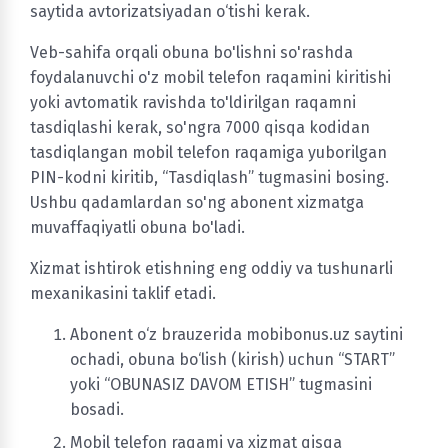
saytida avtorizatsiyadan o‘tishi kerak.
Veb-sahifa orqali obuna bo'lishni so'rashda
foydalanuvchi o'z mobil telefon raqamini kiritishi
yoki avtomatik ravishda to'ldirilgan raqamni
tasdiqlashi kerak, so'ngra 7000 qisqa kodidan
tasdiqlangan mobil telefon raqamiga yuborilgan
PIN-kodni kiritib, “Tasdiqlash” tugmasini bosing.
Ushbu qadamlardan so'ng abonent xizmatga
muvaffaqiyatli obuna bo'ladi.
Xizmat ishtirok etishning eng oddiy va tushunarli
mexanikasini taklif etadi.
Abonent o‘z brauzerida mobibonus.uz saytini
ochadi, obuna bo‘lish (kirish) uchun “START”
yoki “OBUNASIZ DAVOM ETISH” tugmasini
bosadi.
Mobil telefon raqami va xizmat qisqa