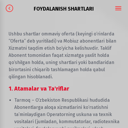
FOYDALANISH SHARTLARI
Ushbu shartlar ommaviy oferta (keyingi o‘rinlarda
“Oferta” deb yuritiladi) va Mobiuz abonentlari bilan
Xizmatni taqdim etish bo‘yicha kelishuvdir. Taklif
Abonent tomonidan faqat xizmatga yaxlit holda
qo‘shilgan holda, uning shartlari yoki bandlaridan
birortasini chiqarib tashlamagan holda qabul
qilingan hisoblanadi.
1. Atamalar va Ta'riflar
Tarmoq – O‘zbekiston Respublikasi hududida
Abonentlarga aloqa xizmatlarini ko‘rsatishni
ta’minlaydigan Operatorning uskuna va texnik
vositalari (jumladan, kommutatorlar, radiotexnika