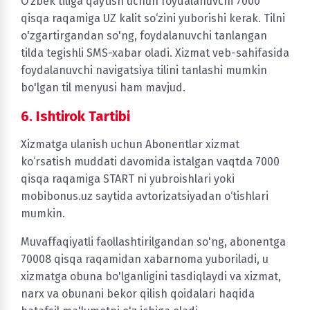
O‘zbek tiliga qaytish uchun foydalanuvchi 7000
qisqa raqamiga UZ kalit so‘zini yuborishi kerak. Tilni
o'zgartirgandan so'ng, foydalanuvchi tanlangan
tilda tegishli SMS-xabar oladi. Xizmat veb-sahifasida
foydalanuvchi navigatsiya tilini tanlashi mumkin
bo'lgan til menyusi ham mavjud.
6. Ishtirok Tartibi
Xizmatga ulanish uchun Abonentlar xizmat
ko‘rsatish muddati davomida istalgan vaqtda 7000
qisqa raqamiga START ni yubroishlari yoki
mobibonus.uz saytida avtorizatsiyadan o‘tishlari
mumkin.
Muvaffaqiyatli faollashtirilgandan so'ng, abonentga
70008 qisqa raqamidan xabarnoma yuboriladi, u
xizmatga obuna bo'lganligini tasdiqlaydi va xizmat,
narx va obunani bekor qilish qoidalari haqida