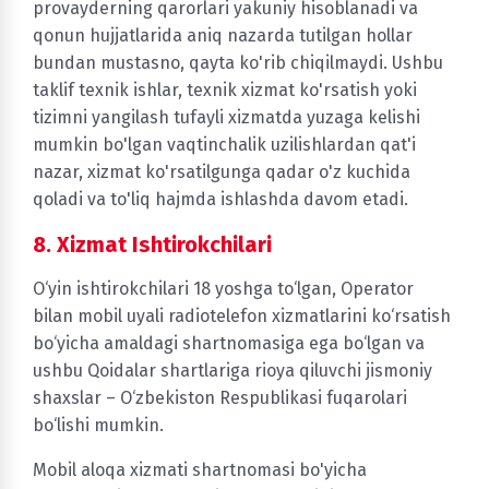
provayderning qarorlari yakuniy hisoblanadi va
qonun hujjatlarida aniq nazarda tutilgan hollar
bundan mustasno, qayta ko'rib chiqilmaydi. Ushbu
taklif texnik ishlar, texnik xizmat ko'rsatish yoki
tizimni yangilash tufayli xizmatda yuzaga kelishi
mumkin bo'lgan vaqtinchalik uzilishlardan qat'i
nazar, xizmat ko'rsatilgunga qadar o'z kuchida
qoladi va to'liq hajmda ishlashda davom etadi.
8. Xizmat Ishtirokchilari
O‘yin ishtirokchilari 18 yoshga to‘lgan, Operator
bilan mobil uyali radiotelefon xizmatlarini ko‘rsatish
bo‘yicha amaldagi shartnomasiga ega bo‘lgan va
ushbu Qoidalar shartlariga rioya qiluvchi jismoniy
shaxslar – O‘zbekiston Respublikasi fuqarolari
bo‘lishi mumkin.
Mobil aloqa xizmati shartnomasi bo'yicha