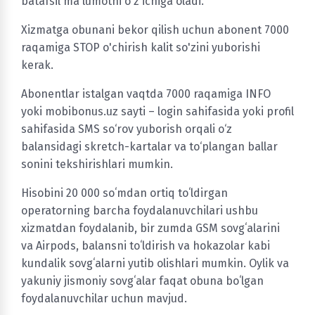
batafsil ma'lumotni o'z ichiga oladi.
Xizmatga obunani bekor qilish uchun abonent 7000
raqamiga STOP o'chirish kalit so'zini yuborishi
kerak.
Abonentlar istalgan vaqtda 7000 raqamiga INFO
yoki mobibonus.uz sayti – login sahifasida yoki profil
sahifasida SMS so‘rov yuborish orqali o‘z
balansidagi skretch-kartalar va to‘plangan ballar
sonini tekshirishlari mumkin.
Hisobini 20 000 soʻmdan ortiq toʻldirgan
operatorning barcha foydalanuvchilari ushbu
xizmatdan foydalanib, bir zumda GSM sovgʻalarini
va Airpods, balansni toʻldirish va hokazolar kabi
kundalik sovgʻalarni yutib olishlari mumkin. Oylik va
yakuniy jismoniy sovgʻalar faqat obuna boʻlgan
foydalanuvchilar uchun mavjud.