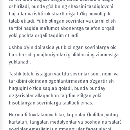
oshiriladi, bunda g‘olibning shaxsini tasdiqlovchi
hujjatlar va ishtirok shartlariga to‘liq muvofiqlik
talab etiladi. Yutib olingan sovrinlar va ularni olish
tartibi haqida ma’lumot abonentga telefon orqali
yoki pochta orqali taqdim etiladi.
Ushbu o‘yin doirasida yutib olingan sovrinlarga oid
barcha soliq majburiyatlari g‘oliblarning zimmasiga
yuklanadi.
Tashkilotchi istalgan vaqtda sovrinlar soni, nomi va
tarkibini oldindan ogohlantirmasdan o‘zgartirish
huquqini o‘zida saqlab qoladi, bunda bunday
o‘zgarishlar allaqachon taqdim etilgan yoki
hisoblangan sovrinlarga taalluqli emas.
Hurmatli foydalanuvchilar, kuponlar (kalitlar, yutuq
kartalari, tangalar, medalyonlar va boshqa narsalar)
sovrinlar emasligini unutmang; ular faqat ularni