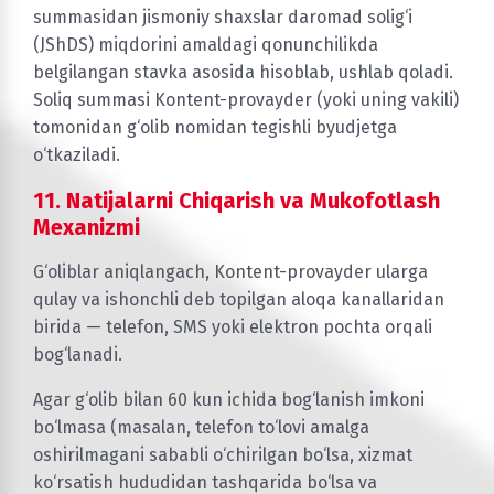
summasidan jismoniy shaxslar daromad solig‘i
(JShDS) miqdorini amaldagi qonunchilikda
belgilangan stavka asosida hisoblab, ushlab qoladi.
Soliq summasi Kontent-provayder (yoki uning vakili)
tomonidan g‘olib nomidan tegishli byudjetga
o‘tkaziladi.
11. Natijalarni Chiqarish va Mukofotlash
Mexanizmi
G‘oliblar aniqlangach, Kontent-provayder ularga
qulay va ishonchli deb topilgan aloqa kanallaridan
birida — telefon, SMS yoki elektron pochta orqali
bog‘lanadi.
Agar g‘olib bilan 60 kun ichida bog‘lanish imkoni
bo‘lmasa (masalan, telefon to‘lovi amalga
oshirilmagani sababli o‘chirilgan bo‘lsa, xizmat
ko‘rsatish hududidan tashqarida bo‘lsa va