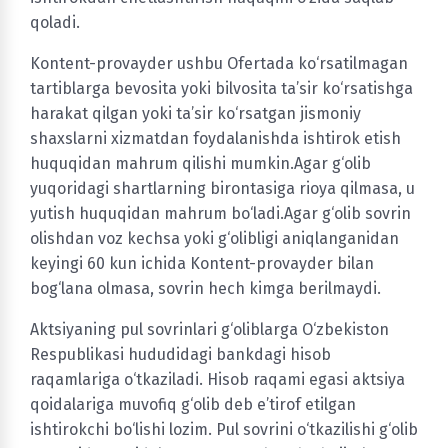
qoladi.
Kontent-provayder ushbu Ofertada ko‘rsatilmagan
tartiblarga bevosita yoki bilvosita ta’sir ko‘rsatishga
harakat qilgan yoki ta’sir ko‘rsatgan jismoniy
shaxslarni xizmatdan foydalanishda ishtirok etish
huquqidan mahrum qilishi mumkin.Agar g‘olib
yuqoridagi shartlarning birontasiga rioya qilmasa, u
yutish huquqidan mahrum bo‘ladi.Agar g‘olib sovrin
olishdan voz kechsa yoki g‘olibligi aniqlanganidan
keyingi 60 kun ichida Kontent-provayder bilan
bog‘lana olmasa, sovrin hech kimga berilmaydi.
Aktsiyaning pul sovrinlari g‘oliblarga O‘zbekiston
Respublikasi hududidagi bankdagi hisob
raqamlariga o‘tkaziladi. Hisob raqami egasi aktsiya
qoidalariga muvofiq g‘olib deb e’tirof etilgan
ishtirokchi bo‘lishi lozim. Pul sovrini o‘tkazilishi g‘olib