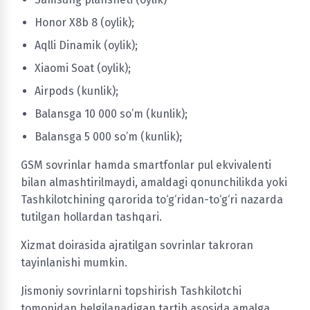
Honor X8b 8 (oylik);
Aqlli Dinamik (oylik);
Xiaomi Soat (oylik);
Airpods (kunlik);
Balansga 10 000 so’m (kunlik);
Balansga 5 000 so’m (kunlik);
GSM sovrinlar hamda smartfonlar pul ekvivalenti
bilan almashtirilmaydi, amaldagi qonunchilikda yoki
Tashkilotchining qarorida to‘g‘ridan-to‘g‘ri nazarda
tutilgan hollardan tashqari.
Xizmat doirasida ajratilgan sovrinlar takroran
tayinlanishi mumkin.
Jismoniy sovrinlarni topshirish Tashkilotchi
tomonidan belgilanadigan tartib asosida amalga