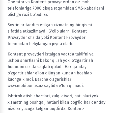
Operator va Kontent-provayderdan o‘z mobil
telefonlariga 7000 qisqa raqamidan SMS-xabarlarni
olishga rozi bo‘ladilar.
Sovrinlar taqdim etilgan xizmatning bir qismi
sifatida etkazilmaydi. G'olib ularni Kontent
Provayder ofisida yoki Kontent Provayder
tomonidan belgilangan joyda oladi.
Kontent provayderi istalgan vaqtda taklifni va
ushbu shartlarni bekor qilish yoki o'zgartirish
huquqini o'zida saqlab qoladi. Har qanday
o'zgartirishlar e'lon qilingan kundan boshlab
kuchga kiradi. Barcha o'zgarishlar
www.mobibonus.uz saytida e'lon qilinadi.
Ishtirok etish shartlari, xulq-atvori, natijalari yoki
xizmatning boshqa jihatlari bilan bog'liq har qanday
nizolar yuzaga kelgan taqdirda, Kontent-