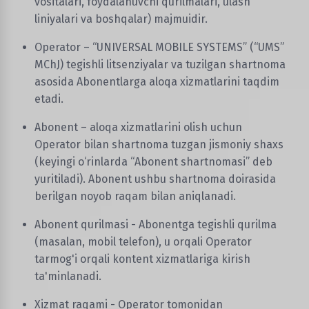
vositalari, foydalanuvchi qurilmalari, ulash
liniyalari va boshqalar) majmuidir.
Operator – “UNIVERSAL MOBILE SYSTEMS” (“UMS”
MChJ) tegishli litsenziyalar va tuzilgan shartnoma
asosida Abonentlarga aloqa xizmatlarini taqdim
etadi.
Abonent – aloqa xizmatlarini olish uchun
Operator bilan shartnoma tuzgan jismoniy shaxs
(keyingi o‘rinlarda “Abonent shartnomasi” deb
yuritiladi). Abonent ushbu shartnoma doirasida
berilgan noyob raqam bilan aniqlanadi.
Abonent qurilmasi - Abonentga tegishli qurilma
(masalan, mobil telefon), u orqali Operator
tarmog'i orqali kontent xizmatlariga kirish
ta'minlanadi.
Xizmat raqami - Operator tomonidan