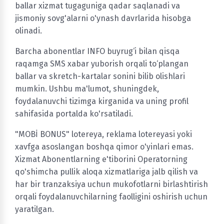
ballar xizmat tugaguniga qadar saqlanadi va
jismoniy sovg'alarni o'ynash davrlarida hisobga
olinadi.
Barcha abonentlar INFO buyrug‘i bilan qisqa
raqamga SMS xabar yuborish orqali to‘plangan
ballar va skretch-kartalar sonini bilib olishlari
mumkin. Ushbu ma'lumot, shuningdek,
foydalanuvchi tizimga kirganida va uning profil
sahifasida portalda ko'rsatiladi.
"MOBİ BONUS" lotereya, reklama lotereyasi yoki
xavfga asoslangan boshqa qimor o'yinlari emas.
Xizmat Abonentlarning e'tiborini Operatorning
qo'shimcha pullik aloqa xizmatlariga jalb qilish va
har bir tranzaksiya uchun mukofotlarni birlashtirish
orqali foydalanuvchilarning faolligini oshirish uchun
yaratilgan.