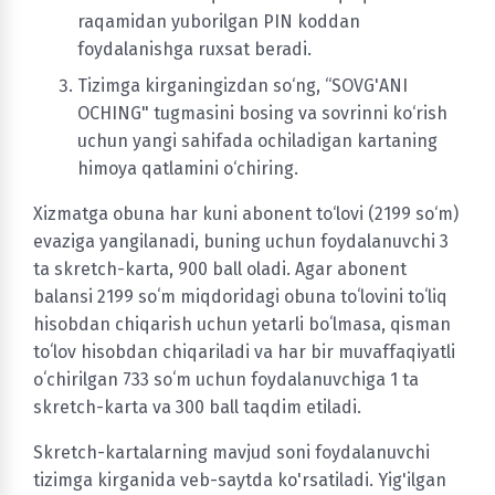
raqamidan yuborilgan PIN koddan
foydalanishga ruxsat beradi.
Tizimga kirganingizdan so‘ng, “SOVG'ANI
OCHING" tugmasini bosing va sovrinni ko‘rish
uchun yangi sahifada ochiladigan kartaning
himoya qatlamini o‘chiring.
Xizmatga obuna har kuni abonent to‘lovi (2199 so‘m)
evaziga yangilanadi, buning uchun foydalanuvchi 3
ta skretch-karta, 900 ball oladi. Agar abonent
balansi 2199 soʻm miqdoridagi obuna toʻlovini toʻliq
hisobdan chiqarish uchun yetarli boʻlmasa, qisman
toʻlov hisobdan chiqariladi va har bir muvaffaqiyatli
oʻchirilgan 733 soʻm uchun foydalanuvchiga 1 ta
skretch-karta va 300 ball taqdim etiladi.
Skretch-kartalarning mavjud soni foydalanuvchi
tizimga kirganida veb-saytda ko'rsatiladi. Yig'ilgan