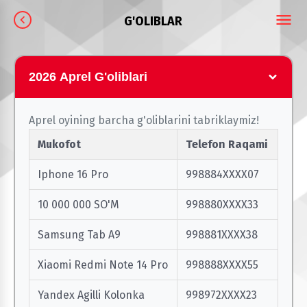
G'OLIBLAR
2026 Aprel G'oliblari
Aprel oyining barcha g'oliblarini tabriklaymiz!
Mukofot
Telefon Raqami
Iphone 16 Pro
998884XXXX07
10 000 000 SO'M
998880XXXX33
Samsung Tab A9
998881XXXX38
Xiaomi Redmi Note 14 Pro
998888XXXX55
Yandex Agilli Kolonka
998972XXXX23